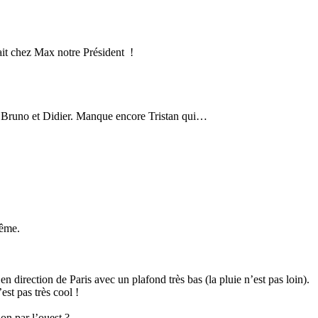
ait chez Max notre Président !
t, Bruno et Didier. Manque encore Tristan qui…
même.
 direction de Paris avec un plafond très bas (la pluie n’est pas loin).
st pas très cool !
ion par l’ouest ?