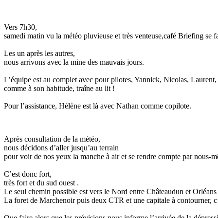
Vers 7h30,
samedi matin vu la météo pluvieuse et très venteuse,café Briefing se f
Les un après les autres,
nous arrivons avec la mine des mauvais jours.
L’équipe est au complet avec pour pilotes, Yannick, Nicolas, Lauren
comme à son habitude, traîne au lit !
Pour l’assistance, Hélène est là avec Nathan comme copilote.
Après consultation de la météo,
nous décidons d’aller jusqu’au terrain
pour voir de nos yeux la manche à air et se rendre compte par nous-
C’est donc fort,
très fort et du sud ouest .
Le seul chemin possible est vers le Nord entre Châteaudun et Orléans en
La foret de Marchenoir puis deux CTR et une capitale à contourner, c’e
Que faire alors que les prévisions nous informe l’arrivée de la dépress