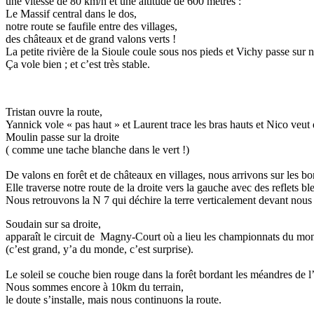
une vitesse de 80 km/h et une altitude de 600 mètres :
Le Massif central dans le dos,
notre route se faufile entre des villages,
des châteaux et de grand valons verts !
La petite rivière de la Sioule coule sous nos pieds et Vichy passe sur n
Ça vole bien ; et c’est très stable.
Tristan ouvre la route,
Yannick vole « pas haut » et Laurent trace les bras hauts et Nico veut d
Moulin passe sur la droite
( comme une tache blanche dans le vert !)
De valons en forêt et de châteaux en villages, nous arrivons sur les bor
Elle traverse notre route de la droite vers la gauche avec des reflets bl
Nous retrouvons la N 7 qui déchire la terre verticalement devant nous 
Soudain sur sa droite,
apparaît le circuit de Magny-Court où a lieu les championnats du mo
(c’est grand, y’a du monde, c’est surprise).
Le soleil se couche bien rouge dans la forêt bordant les méandres de l’
Nous sommes encore à 10km du terrain,
le doute s’installe, mais nous continuons la route.