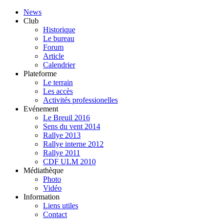
News
Club
Historique
Le bureau
Forum
Article
Calendrier
Plateforme
Le terrain
Les accès
Activités professionelles
Evénement
Le Breuil 2016
Sens du vent 2014
Rallye 2013
Rallye interne 2012
Rallye 2011
CDF ULM 2010
Médiathèque
Photo
Vidéo
Information
Liens utiles
Contact