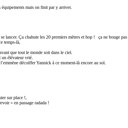
s équipements mais on finit par y arriver.
 à se lancer. Ça chahute les 20 premiers mètres et hop ! ça ne bouge pas 
ce temps-là,
avant que tout le monde soit dans le ciel.
t un élévateur vrié.
qui l’emmène décoiffer Yannick à ce moment-là encore au sol.
ter sur place !,
revoir » en passage radada !