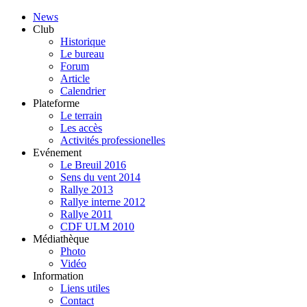
News
Club
Historique
Le bureau
Forum
Article
Calendrier
Plateforme
Le terrain
Les accès
Activités professionelles
Evénement
Le Breuil 2016
Sens du vent 2014
Rallye 2013
Rallye interne 2012
Rallye 2011
CDF ULM 2010
Médiathèque
Photo
Vidéo
Information
Liens utiles
Contact